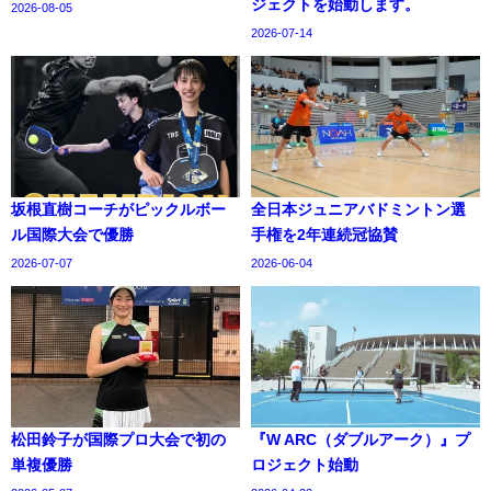
ジェクトを始動します。
2026-08-05
2026-07-14
坂根直樹コーチがピックルボー
全日本ジュニアバドミントン選
ル国際大会で優勝
手権を2年連続冠協賛
2026-07-07
2026-06-04
松田鈴子が国際プロ大会で初の
『W ARC（ダブルアーク）』プ
単複優勝
ロジェクト始動