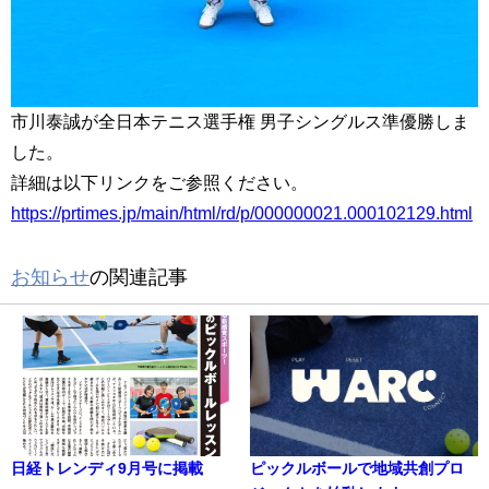
市川泰誠が全日本テニス選手権 男子シングルス準優勝しま
した。
詳細は以下リンクをご参照ください。
https://prtimes.jp/main/html/rd/p/000000021.000102129.html
お知らせ
の関連記事
日経トレンディ9月号に掲載
ピックルボールで地域共創プロ