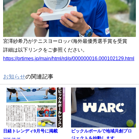
宮澤紗希乃がテニスヨーロッパ海外最優秀選手賞を受賞
詳細は以下リンクをご参照ください。
https://prtimes.jp/main/html/rd/p/000000016.000102129.html
お知らせ
の関連記事
日経トレンディ9月号に掲載
ピックルボールで地域共創プロ
ジェクトを始動します。
2026-08-05