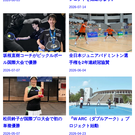
2026-07-14
坂根直樹コーチがピックルボー
全日本ジュニアバドミントン選
ル国際大会で優勝
手権を2年連続冠協賛
2026-07-07
2026-06-04
松田鈴子が国際プロ大会で初の
『W ARC（ダブルアーク）』プ
単複優勝
ロジェクト始動
2026-05-07
2026-04-23