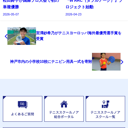
松田鈴子が国際プロ大会で初の
『W ARC（ダブルアーク）』プ
単複優勝
ロジェクト始動
2026-05-07
2026-04-23
宮澤紗希乃がテニスヨーロッパ海外最優秀選手賞を
受賞
神戸市内の小学校10校にテニピン用具一式を寄附